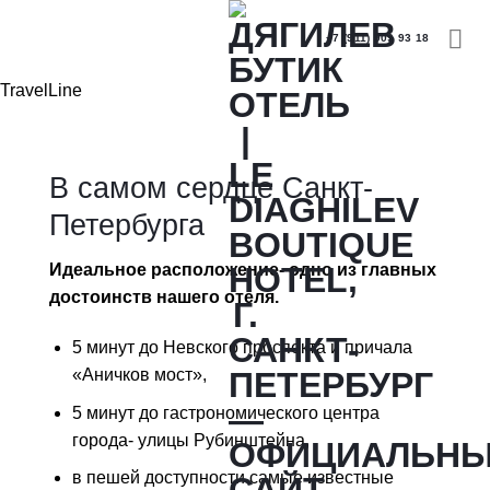
Skip
to
+7 (911) 909 93 18
content
TravelLine
В самом сердце Санкт-
Петербурга
Идеальное расположение- одно из главных
достоинств нашего отеля.
5 минут до Невского проспекта и причала
«Аничков мост»,
5 минут до гастрономического центра
города- улицы Рубинштейна,
в пешей доступности самые известные